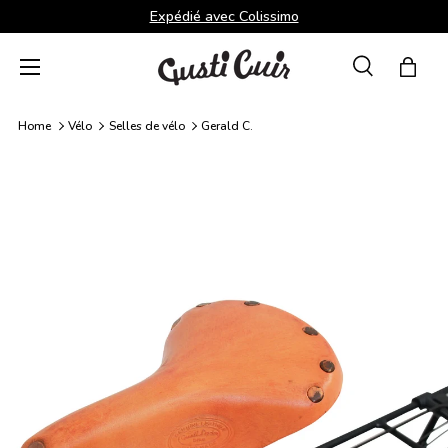
Expédié avec Colissimo
Aller au contenu
Menu
Recherche
Panie
Recherche
Rechercher
Home
Vélo
Selles de vélo
Gerald C.