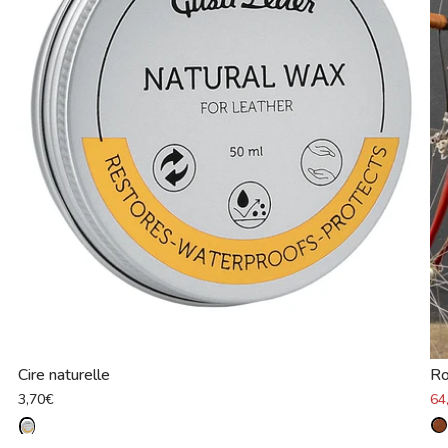
Cire naturelle
Ro
3,70€
64