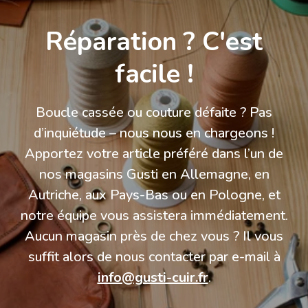
Réparation ? C'est
facile !
Boucle cassée ou couture défaite ? Pas
d’inquiétude – nous nous en chargeons !
Apportez votre article préféré dans l’un de
nos magasins Gusti en Allemagne, en
Autriche, aux Pays-Bas ou en Pologne, et
notre équipe vous assistera immédiatement.
Aucun magasin près de chez vous ? Il vous
suffit alors de nous contacter par e-mail à
info@gusti-cuir.fr
.