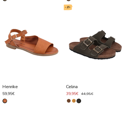
- 11%
Henrike
Celina
59,95€
39,95€
44,95€