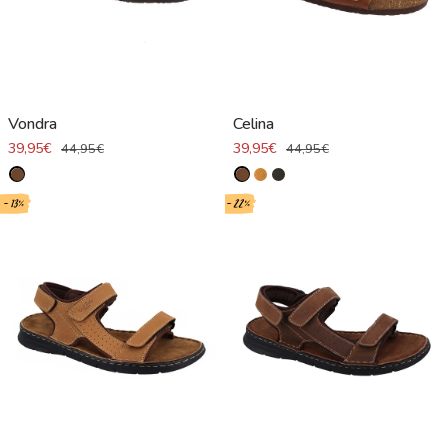
Vondra
Celina
39,95€
39,95€
44,95€
44,95€
- 13%
- 22%