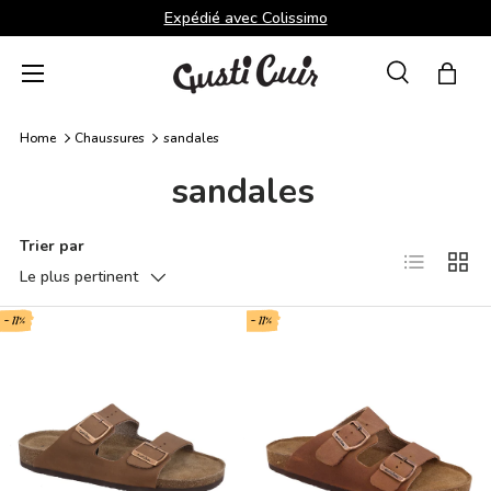
Expédié avec Colissimo
Aller au contenu
Menu
Recherche
Panie
Recherche
Rechercher
Home
Chaussures
sandales
sandales
Trier par
Liste
Grille
Le plus pertinent
- 11%
- 11%