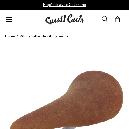
Expédié avec Colissimo
Aller au contenu
Menu
Recherche
Panie
Recherche
Rechercher
Home
Vélo
Selles de vélo
Sean Y.