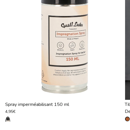
Spray imperméabilisant 150 ml
Til
D
4,95€