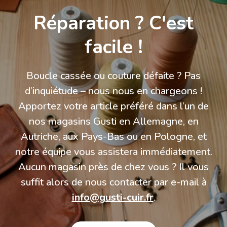
Réparation ? C'est
facile !
Boucle cassée ou couture défaite ? Pas
d’inquiétude – nous nous en chargeons !
Apportez votre article préféré dans l’un de
nos magasins Gusti en Allemagne, en
Autriche, aux Pays-Bas ou en Pologne, et
notre équipe vous assistera immédiatement.
Aucun magasin près de chez vous ? Il vous
suffit alors de nous contacter par e-mail à
info@gusti-cuir.fr
.