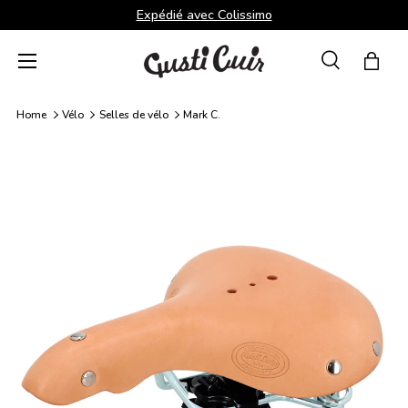
Expédié avec Colissimo
Aller au contenu
Menu
Recherche
Panie
Recherche
Rechercher
Home
Vélo
Selles de vélo
Mark C.