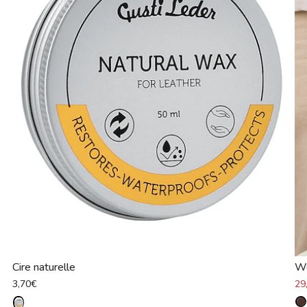
Cire naturelle
Wo
3,70€
29