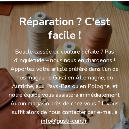
Réparation ? C'est
facile !
Boucle cassée ou couture défaite ? Pas
d’inquiétude – nous nous en chargeons !
Apportez votre article préféré dans l’un de
nos magasins Gusti en Allemagne, en
Autriche, aux Pays-Bas ou en Pologne, et
notre équipe vous assistera immédiatement.
Aucun magasin près de chez vous ? Il vous
suffit alors de nous contacter par e-mail à
info@gusti-cuir.fr
.