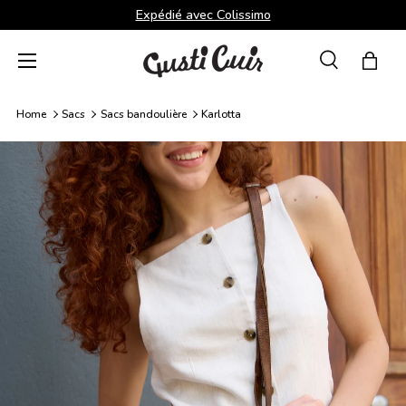
Expédié avec Colissimo
Aller au contenu
Menu
Recherche
Panie
Recherche
Rechercher
Home
Sacs
Sacs bandoulière
Karlotta