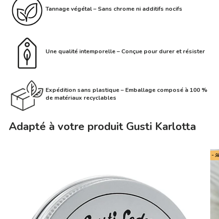
Tannage végétal – Sans chrome ni additifs nocifs
Une qualité intemporelle – Conçue pour durer et résister
Expédition sans plastique – Emballage composé à 100 %
de matériaux recyclables
Adapté à votre produit Gusti Karlotta
- 5