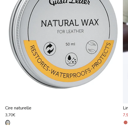
Cire naturelle
Li
3,70€
7,