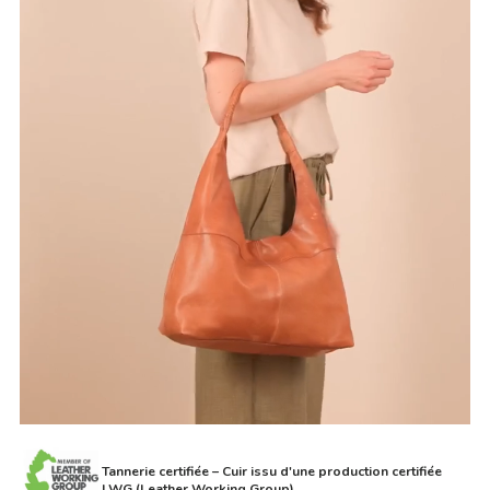
Tannerie certifiée – Cuir issu d'une production certifiée
LWG (Leather Working Group)