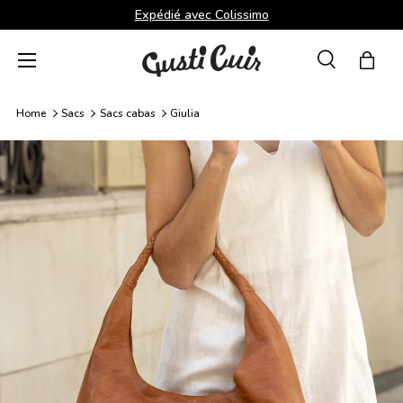
Expédié avec Colissimo
Aller au contenu
Menu
Recherche
Panie
Recherche
Rechercher
Home
Sacs
Sacs cabas
Giulia