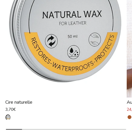
Cire naturelle
Au
3,70€
24