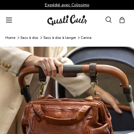
Expédié avec Colissimo
Aller au contenu
Menu
Recherche
Panie
Recherche
Rechercher
Home
Sacs à dos
Sacs à dos à langer
Carina