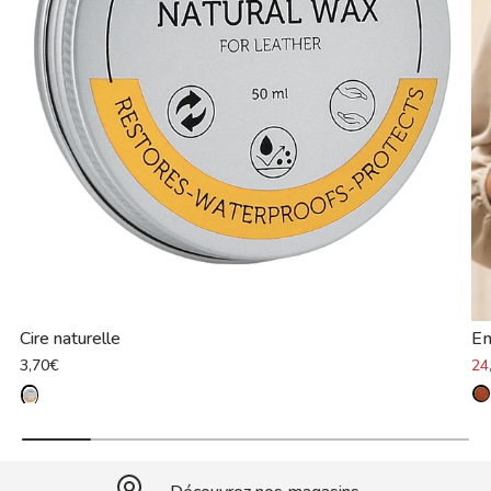
Cire naturelle
E
3,70€
24