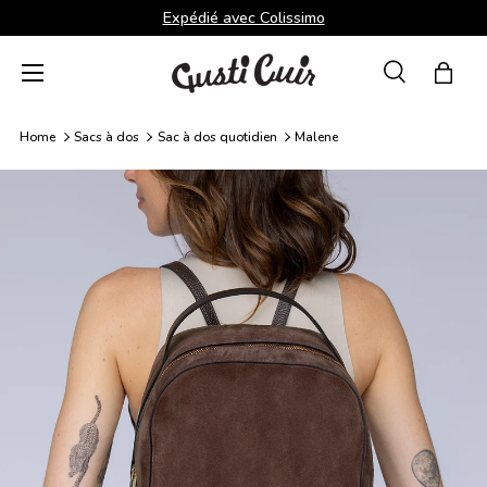
Expédié avec Colissimo
Aller au contenu
Menu
Recherche
Panie
Recherche
Rechercher
Home
Sacs à dos
Sac à dos quotidien
Malene