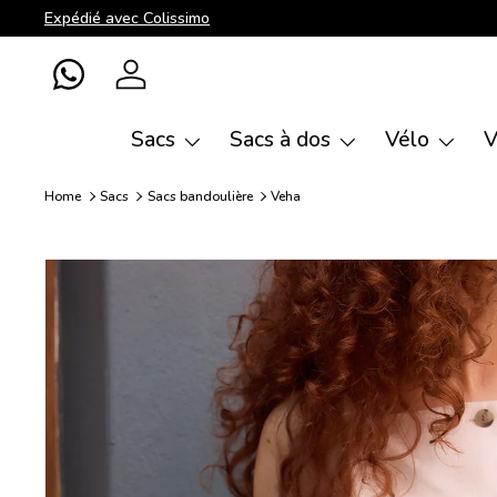
Expédié avec Colissimo
Aller au contenu
WhatsApp
Se connecter
Sacs
Sacs à dos
Vélo
V
Home
Sacs
Sacs bandoulière
Veha