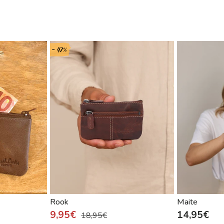
- 47%
Rook
Maite
9,95€
14,95€
18,95€