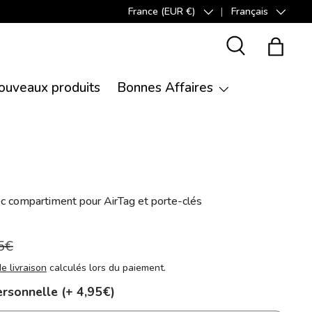
France (EUR €)
Français
Pays
Langue
Recherche
Panier
ouveaux produits
Bonnes Affaires
c compartiment pour AirTag et porte-clés
5€
de livraison
calculés lors du paiement.
ersonnelle (+ 4,95€)