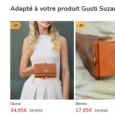
Adapté à votre produit Gusti Suz
- 13%
- 10%
Gloria
Benno
34,95€
17,95€
39,95€
19,95€