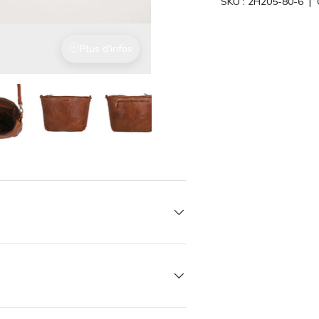
SKU :
2H205-80-6
| 
Plus d'infos
Avec l'amour du détail
vue de galerie
ge 8 dans la vue de galerie
Charger l’image 8 dans la vue de galerie
Charger l’image 8 dans la vue de galerie
Charger l’image 8 dans la vue de galer
Charger l’image 8 dans la