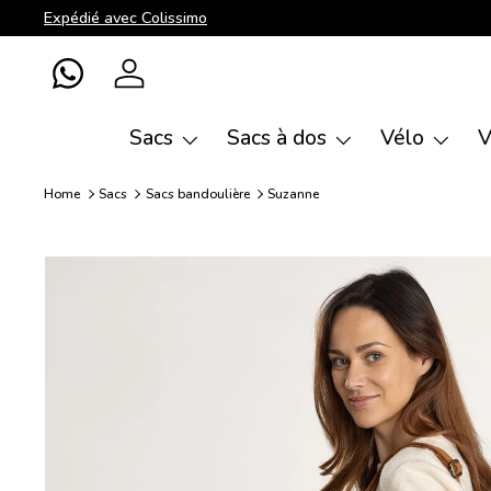
Expédié avec Colissimo
Aller au contenu
WhatsApp
Se connecter
Sacs
Sacs à dos
Vélo
V
Home
Sacs
Sacs bandoulière
Suzanne