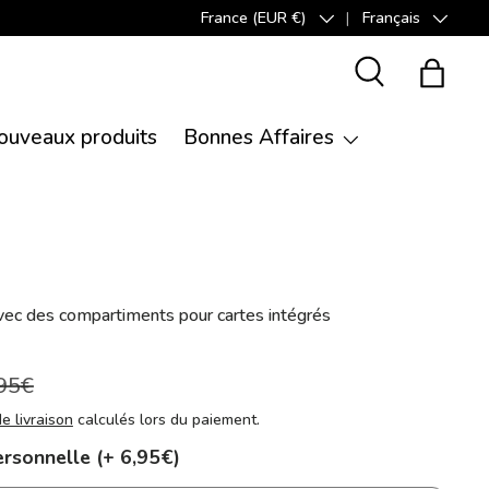
France (EUR €)
Français
Pays
Langue
Recherche
Panier
ouveaux produits
Bonnes Affaires
vec des compartiments pour cartes intégrés
95€
de livraison
calculés lors du paiement.
ersonnelle (+ 6,95€)