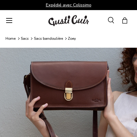
Expédié avec Colissimo
Aller au contenu
Menu
Recherche
Panie
Recherche
Rechercher
Home
Sacs
Sacs bandoulière
Zoey