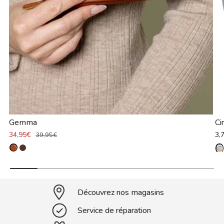
Gemma
Ci
34,95€
3,
39,95€
Découvrez nos magasins
Service de réparation