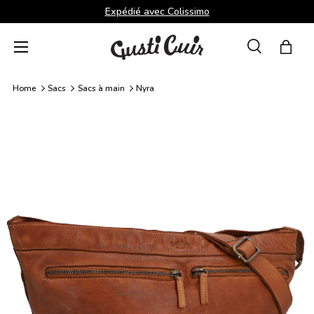
Expédié avec Colissimo
Aller au contenu
Menu
Recherche
Panie
Recherche
Rechercher
Home
Sacs
Sacs à main
Nyra