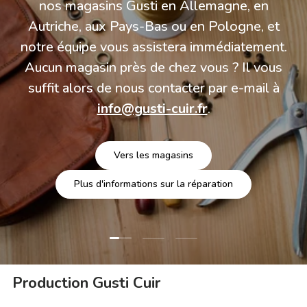
nos magasins Gusti en Allemagne, en
Autriche, aux Pays-Bas ou en Pologne, et
notre équipe vous assistera immédiatement.
Aucun magasin près de chez vous ? Il vous
suffit alors de nous contacter par e-mail à
info@gusti-cuir.fr
.
Vers les magasins
Plus d'informations sur la réparation
Charger la diapositive 1 de 3
Charger la diapositive 2 de 3
Charger la diapositive 3 
Production Gusti Cuir