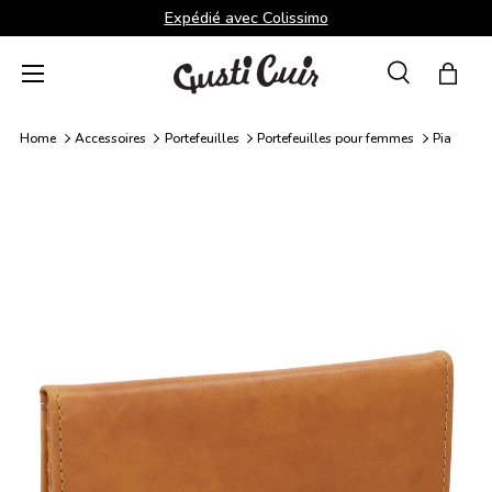
Expédié avec Colissimo
Aller au contenu
Menu
Recherche
Panie
Recherche
Rechercher
Home
Accessoires
Portefeuilles
Portefeuilles pour femmes
Pia