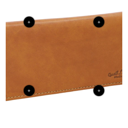
+
+
+
+