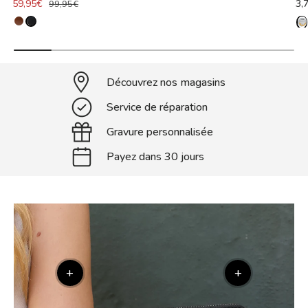
59,95€
3,
99,95€
Découvrez nos magasins
Service de réparation
Gravure personnalisée
Payez dans 30 jours
+
+