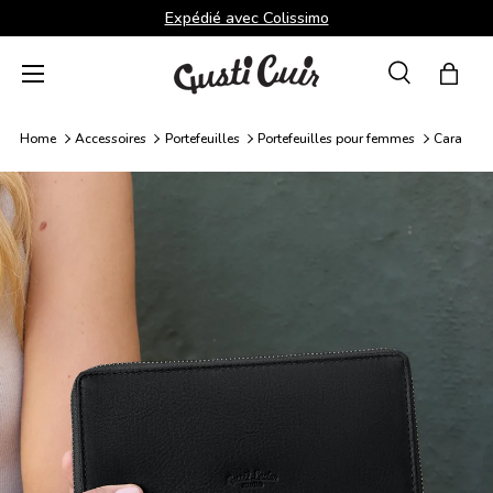
Expédié avec Colissimo
Aller au contenu
Menu
Recherche
Panie
Recherche
Rechercher
Home
Accessoires
Portefeuilles
Portefeuilles pour femmes
Cara