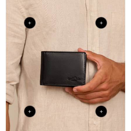
+
+
+
+