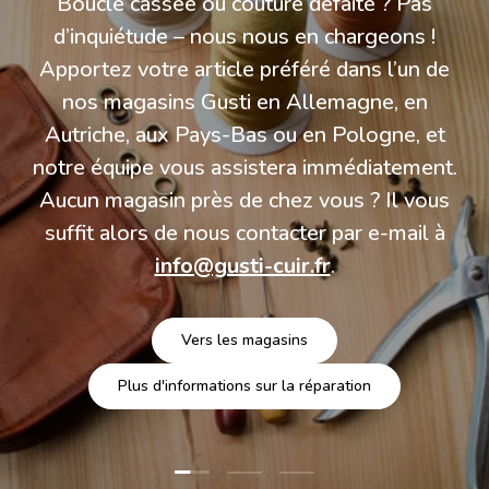
Boucle cassée ou couture défaite ? Pas
d’inquiétude – nous nous en chargeons !
Apportez votre article préféré dans l’un de
nos magasins Gusti en Allemagne, en
Autriche, aux Pays-Bas ou en Pologne, et
notre équipe vous assistera immédiatement.
Aucun magasin près de chez vous ? Il vous
suffit alors de nous contacter par e-mail à
info@gusti-cuir.fr
.
Vers les magasins
Plus d'informations sur la réparation
Charger la diapositive 1 de 3
Charger la diapositive 2 de 3
Charger la diapositive 3 