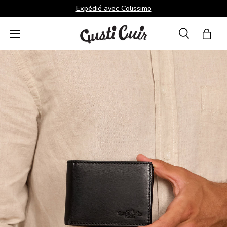
Expédié avec Colissimo
Aller au contenu
Menu
Recherche
Panie
Recherche
Rechercher