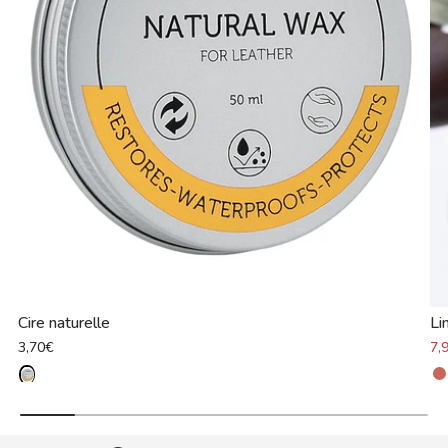
Cire naturelle
Li
3,70€
7,