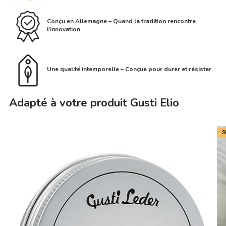
Conçu en Allemagne – Quand la tradition rencontre
l'innovation
Une qualité intemporelle – Conçue pour durer et résister
Adapté à votre produit Gusti Elio
- 5