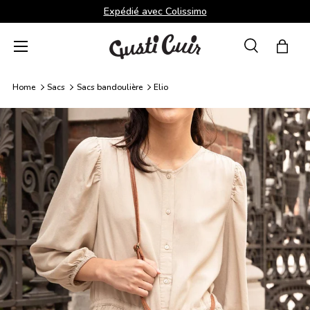
Expédié avec Colissimo
Aller au contenu
Menu
Recherche
Panie
Recherche
Rechercher
Home
Sacs
Sacs bandoulière
Elio