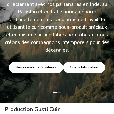
directement avec nos partenaires en Inde, au
Pakistan et en Italie pour améliorer
continuellement les conditions de travail. En
utilisant le cuir comme sous-produit précieux
et en misant sur une fabrication robuste, nous
créons des compagnons intemporels pour des
décennies.
Responsabilité & valeurs
Cuir & fabrication
Charger la diapositive 2 de 3
Charger la diapositive 1 de 3
Charger la diapositive 3 
Production Gusti Cuir