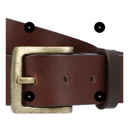
+
+
+
+