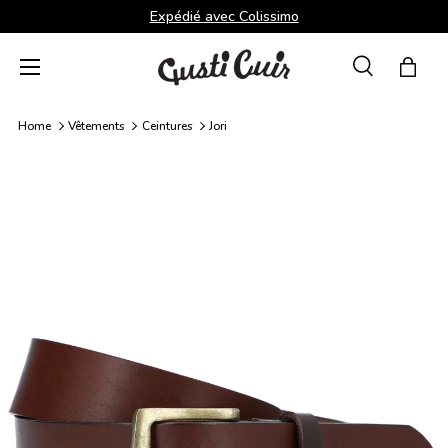
Expédié avec Colissimo
Aller au contenu
Menu
Recherche
Panie
Recherche
Rechercher
Home
Vêtements
Ceintures
Jori