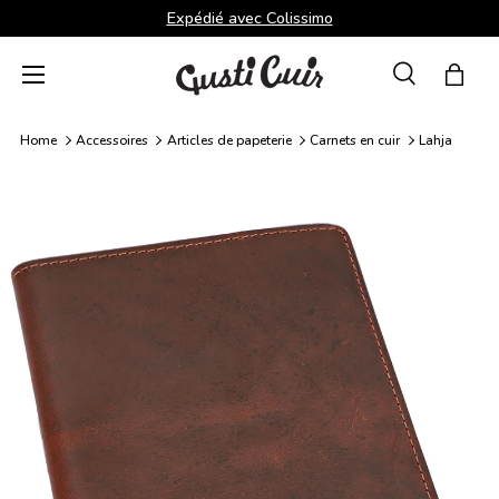
Expédié avec Colissimo
Aller au contenu
Menu
Recherche
Panie
Recherche
Rechercher
Home
Accessoires
Articles de papeterie
Carnets en cuir
Lahja