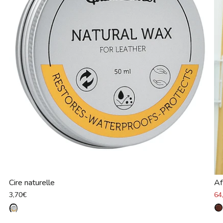
Cire naturelle
Af
3,70€
64