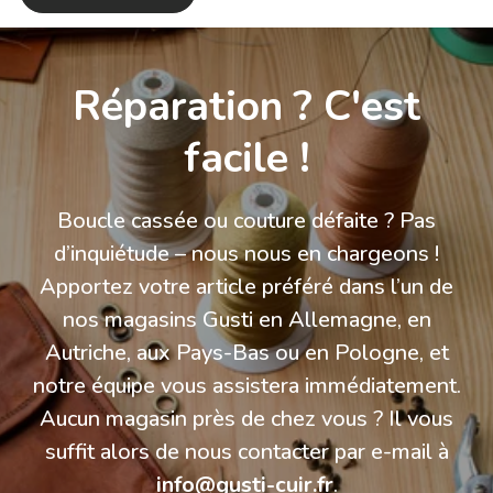
Réparation ? C'est
facile !
Boucle cassée ou couture défaite ? Pas
d’inquiétude – nous nous en chargeons !
Apportez votre article préféré dans l’un de
nos magasins Gusti en Allemagne, en
Autriche, aux Pays-Bas ou en Pologne, et
notre équipe vous assistera immédiatement.
Aucun magasin près de chez vous ? Il vous
suffit alors de nous contacter par e-mail à
info@gusti-cuir.fr
.