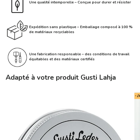
Une qualité intemporelle – Conçue pour durer et résister
Expédition sans plastique – Emballage composé à 100 %
de matériaux recyclables
Une fabrication responsable – des conditions de travail
équitables et des matériaux certifiés
Adapté à votre produit Gusti Lahja
- 2