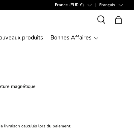
France (EUR €)
Français
Pays
Langue
Recherche
Panier
ouveaux produits
Bonnes Affaires
eture magnétique
de livraison
calculés lors du paiement.