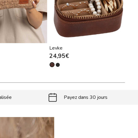
Levke
Lon
24,95€
29,
alisée
Payez dans 30 jours