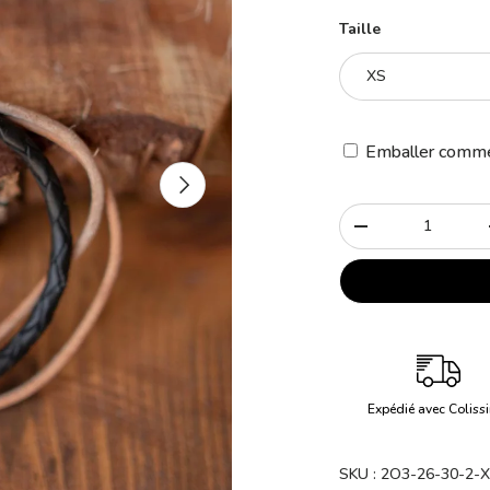
Taille
XS
Emballer comme
Suivant
Qté
-
Expédié avec Coliss
SKU :
2O3-26-30-2-