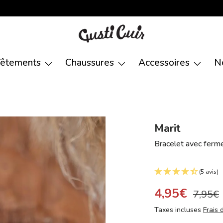
êtements
Chaussures
Accessoires
N
Marit
Bracelet avec ferm
(5 avis)
4,95€
7,95€
Taxes incluses
Frais 