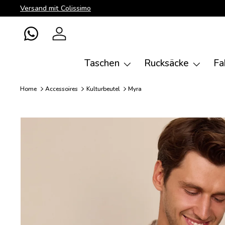
Versand mit Colissimo
Direkt zum Inhalt
WhatsApp
Einloggen
Taschen
Rucksäcke
Fa
Home
Accessoires
Kulturbeutel
Myra