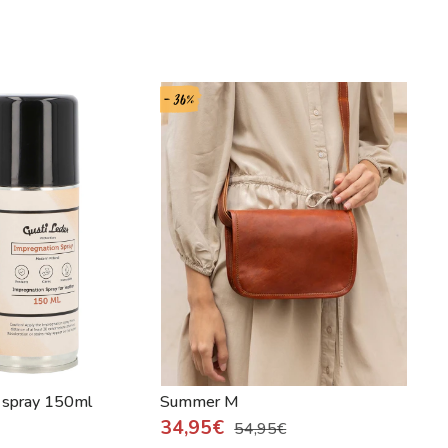
- 36%
- 47%
 spray 150ml
Summer M
Har
34,95€
79
54,95€