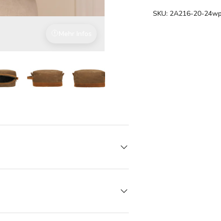
SKU:
2A216-20-24w
Mehr Infos
Mit Liebe zum Detail
den
rieansicht laden
Bild 6 in Galerieansicht laden
Bild 6 in Galerieansicht laden
Bild 6 in Galerieansicht laden
Bild 6 in Galerieansicht l