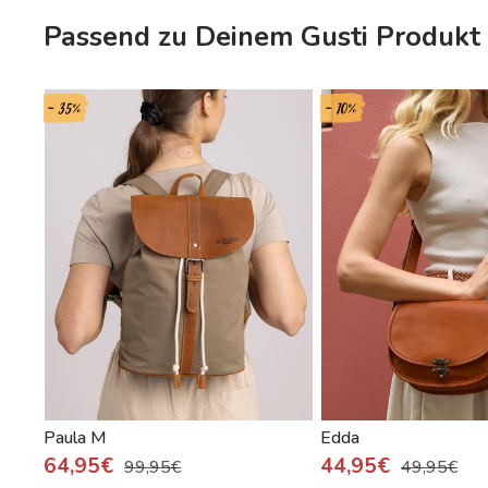
Passend zu Deinem Gusti Produkt
- 35%
- 10%
Paula M
Edda
64,95€
44,95€
99,95€
49,95€