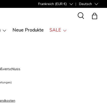
Frankreich (EUR €)
Deutsch
Land/Region
Sprache
Suche
Einkauf
s
Neue Produkte
SALE
ißverschluss
ertungen)
andkosten