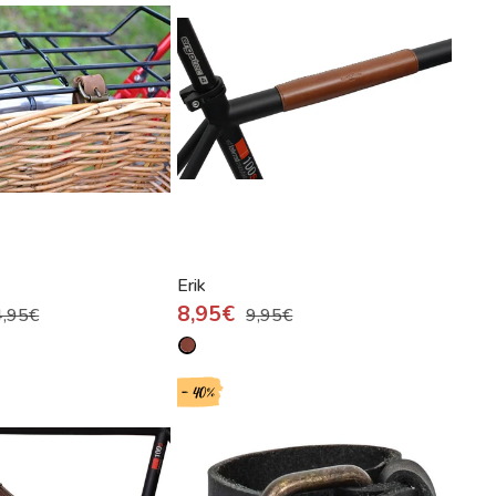
Erik
8,95€
4,95€
9,95€
- 40%