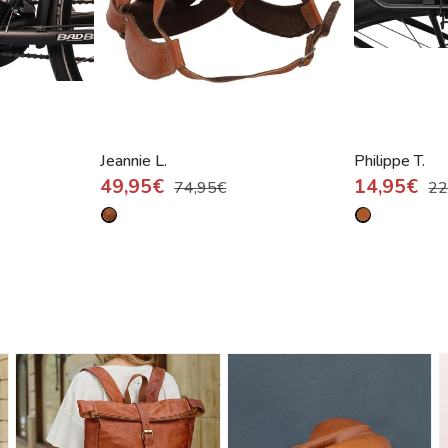
Jeannie L.
Philippe T.
49,95€
14,95€
74,95€
22