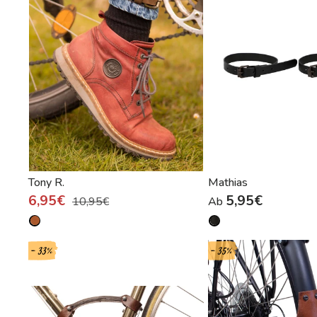
Tony R.
Mathias
6,95€
5,95€
10,95€
Ab
- 33%
- 35%