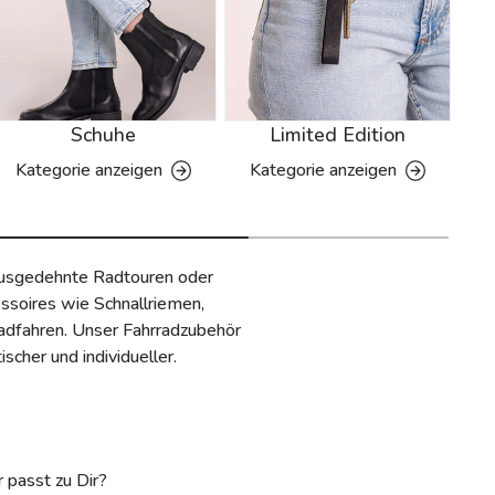
Schuhe
Limited Edition
G
Kategorie anzeigen
Kategorie anzeigen
K
 ausgedehnte Radtouren oder
ssoires wie Schnallriemen,
Radfahren. Unser Fahrradzubehör
cher und individueller.
 passt zu Dir?