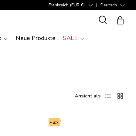
Frankreich (EUR €)
Deutsch
Land/Region
Sprache
Suche
Einkauf
s
Neue Produkte
SALE
Produktliste
Produktr
Ansicht als
- 10%