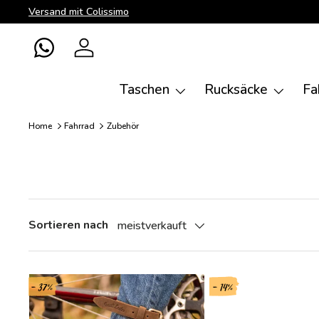
Versand mit Colissimo
Direkt zum Inhalt
WhatsApp
Einloggen
Taschen
Rucksäcke
Fa
Home
Fahrrad
Zubehör
Sortieren nach
meistverkauft
- 37%
- 14%