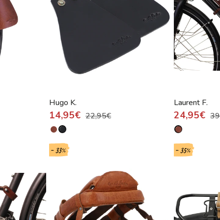
Hugo K.
Laurent F.
14,95€
24,95€
22,95€
39
- 33%
- 35%