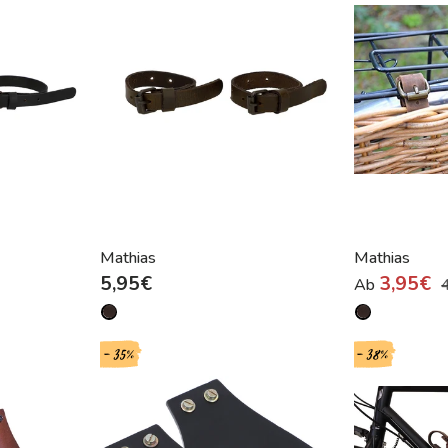
Mathias
Mathias
5,95€
3,95€
Ab
- 35%
- 38%