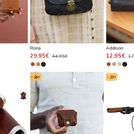
Rona
Addison
29,95€
12,95€
44,95€
17
- 56%
- 33%