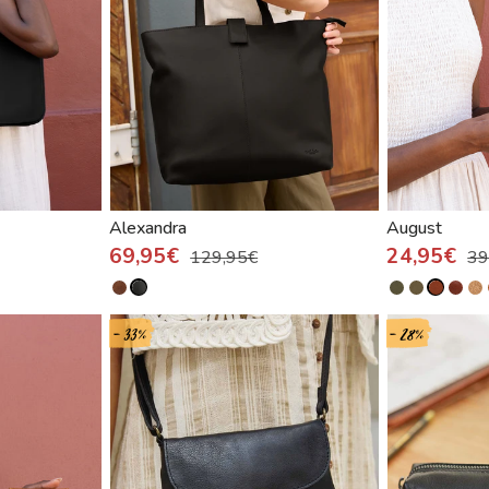
Alexandra
August
69,95€
24,95€
129,95€
39
- 33%
- 28%