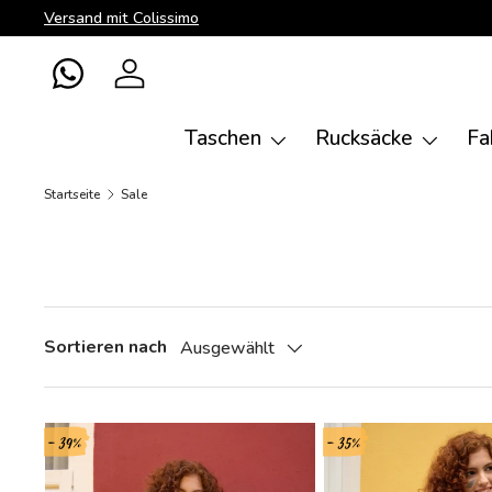
Versand mit Colissimo
Direkt zum Inhalt
WhatsApp
Einloggen
Taschen
Rucksäcke
Fa
Startseite
Sale
Sortieren nach
Ausgewählt
- 39%
- 35%