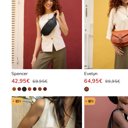
Spencer
Evelyn
42,95€
64,95€
69,95€
99,95€
- 45%
- 40%