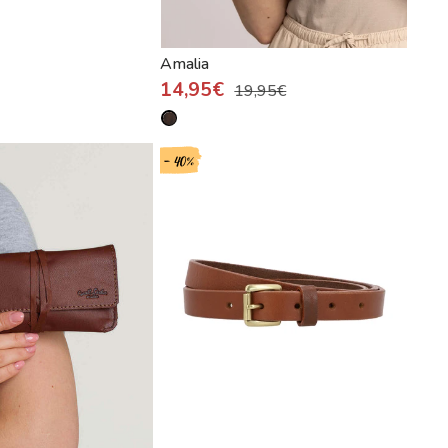
Amalia
14,95€
19,95€
- 40%