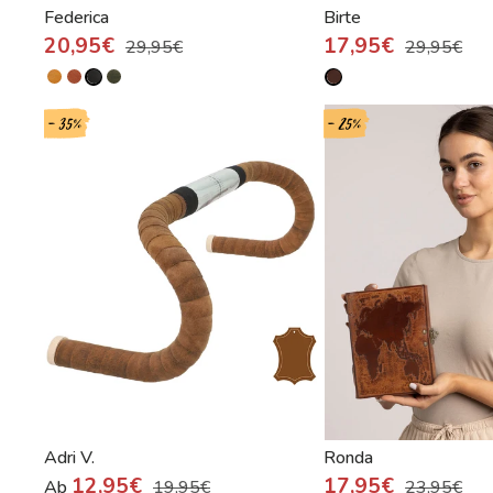
Federica
Birte
20,95€
17,95€
29,95€
29,95€
- 35%
- 25%
Adri V.
Ronda
12,95€
17,95€
Ab
19,95€
23,95€