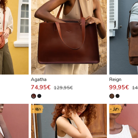
Agatha
Reign
74,95€
99,95€
129,95€
14
- 46%
- 38%