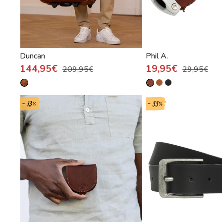
Duncan
Phil A.
144,95€
19,95€
209,95€
29,95€
- 13%
- 33%