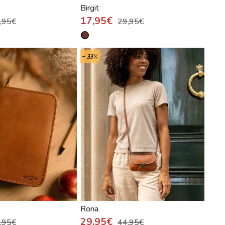
Birgit
17,95€
,95€
29,95€
- 33%
Rona
29,95€
,95€
44,95€