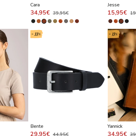
Cara
Jesse
34,95€
15,95€
39,95€
19
- 33%
- 13%
Bente
Yannick
29,95€
34,95€
44,95€
39