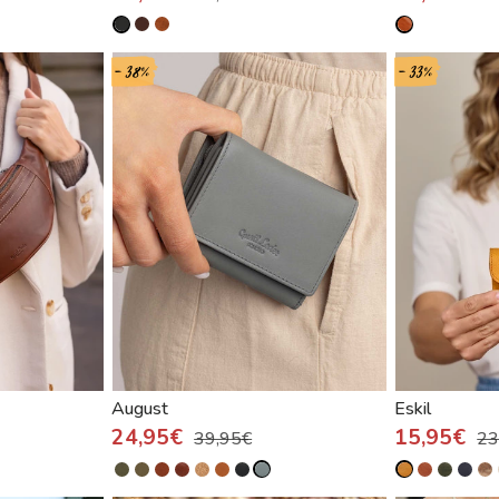
- 38%
- 33%
August
Eskil
24,95€
15,95€
39,95€
23