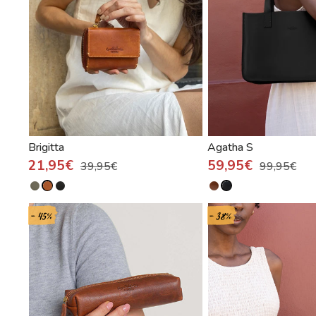
Brigitta
Agatha S
21,95€
59,95€
39,95€
99,95€
- 45%
- 38%