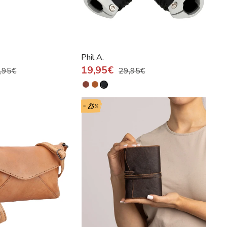
Phil A.
19,95€
,95€
29,95€
- 25%