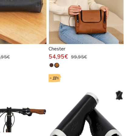
Chester
54,95€
,95€
99,95€
- 33%