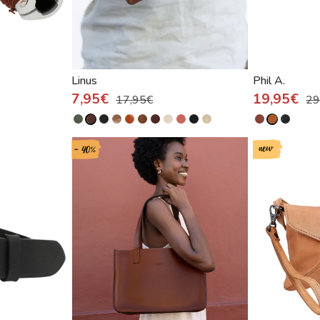
Linus
Phil A.
7,95€
19,95€
17,95€
29
new
- 40%