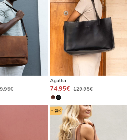
Agatha
74,95€
9,95€
129,95€
- 46%