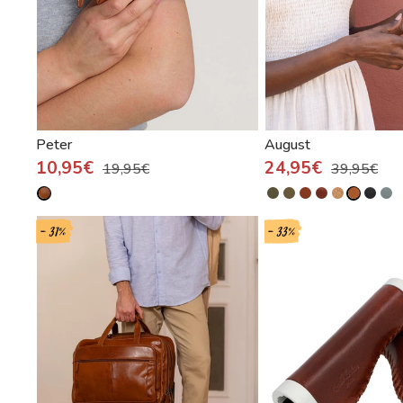
Peter
August
10,95€
24,95€
19,95€
39,95€
- 31%
- 33%