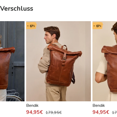
Verschluss
- 47%
- 47%
Bendik
Bendik
94,95€
94,95€
179,95€
17