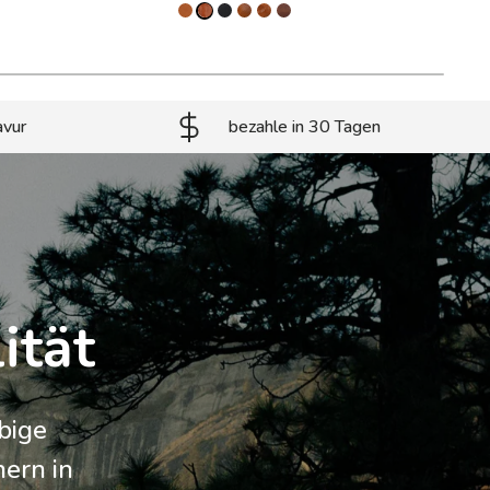
avur
bezahle in 30 Tagen
ität
bige
nern in