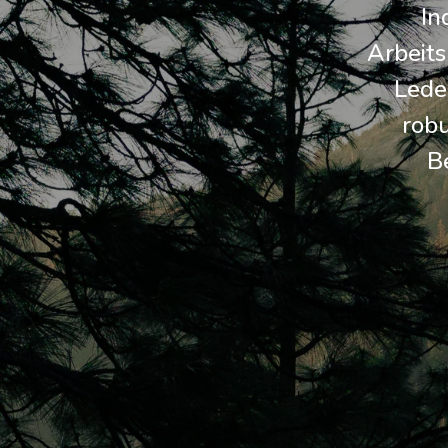
In
Arbeits
Lede
robu
B