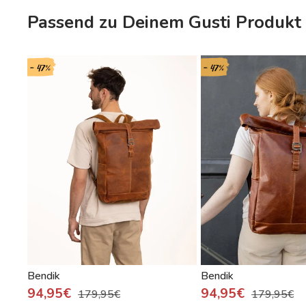
Passend zu Deinem Gusti Produkt 
- 47%
- 47%
Bendik
Bendik
94,95€
94,95€
179,95€
179,95€