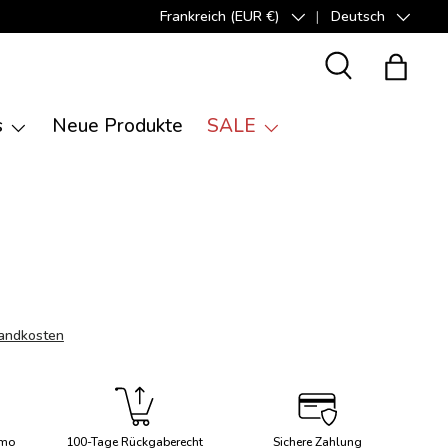
Frankreich (EUR €)
Deutsch
Land/Region
Sprache
Suche
Einkauf
s
Neue Produkte
SALE
andkosten
imo
100-Tage Rückgaberecht
Sichere Zahlung