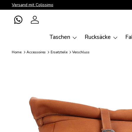
Versand mit Colissimo
Direkt zum Inhalt
WhatsApp
Einloggen
Taschen
Rucksäcke
Fa
Home
Accessoires
Ersatzteile
Verschluss