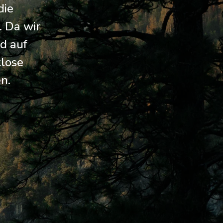
die
. Da wir
d auf
tlose
n.