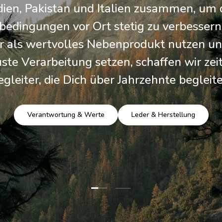
dien, Pakistan und Italien zusammen, um 
bedingungen vor Ort stetig zu verbessern
r als wertvolles Nebenprodukt nutzen un
ste Verarbeitung setzen, schaffen wir zei
egleiter, die Dich über Jahrzehnte begleite
Verantwortung & Werte
Leder & Herstellung
Folie laden 1 von 2
Folie laden 2 von 2