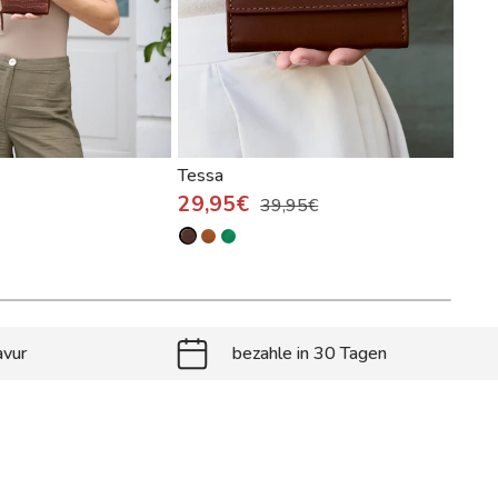
Tessa
Anel
29,95€
39,95€
14
avur
bezahle in 30 Tagen