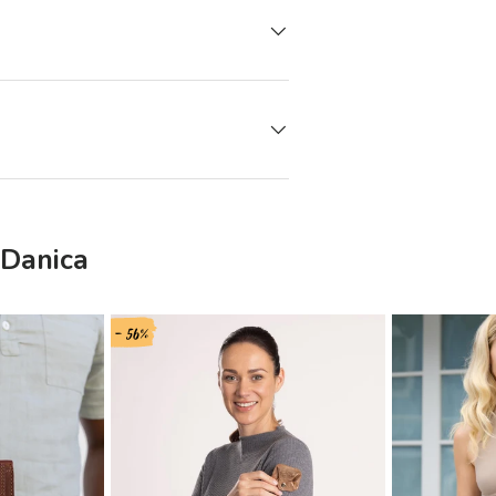
 Danica
- 56%