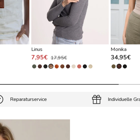
Linus
Monika
7,95€
34,95€
17,95€
Reparaturservice
Individuelle Gr