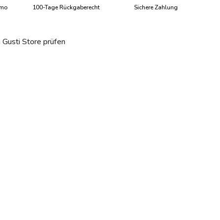
imo
100-Tage Rückgaberecht
Sichere Zahlung
Mehr Infos
Pra
 Gusti Store prüfen
aden
lerieansicht laden
Bild 7 in Galerieansicht laden