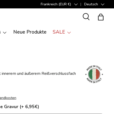
Frankreich (EUR €)
Deutsch
Land/Region
Sprache
Suche
Einkauf
s
Neue Produkte
SALE
 innerem und äußerem Reißverschlussfach
andkosten
e Gravur (+ 6,95€)