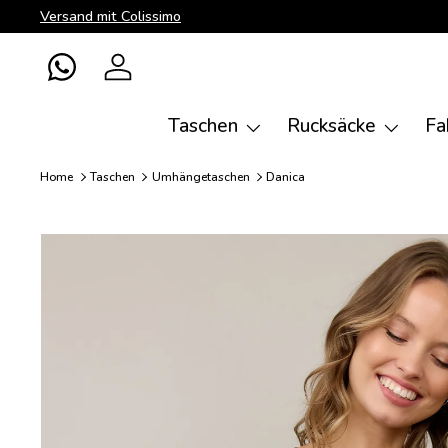
Versand mit Colissimo
Direkt zum Inhalt
WhatsApp
Einloggen
Taschen
Rucksäcke
Fa
Home
Taschen
Umhängetaschen
Danica