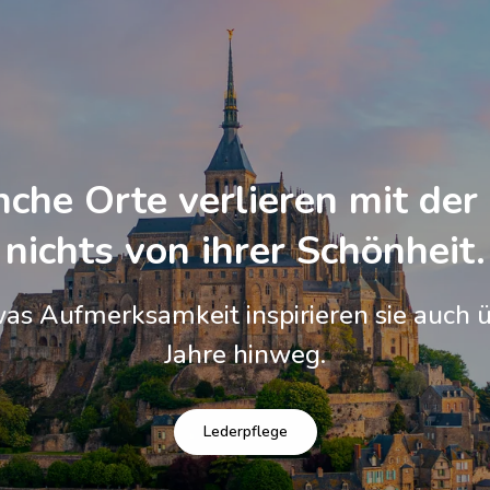
che Orte verlieren mit der 
nichts von ihrer Schönheit.
was Aufmerksamkeit inspirieren sie auch ü
Jahre hinweg.
Lederpflege