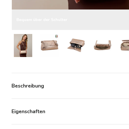
Bequem über der Schulter
Bild 7 in Galerieansicht laden
Bild 7 in Galerieansicht laden
Bild 7 in Galerieansicht la
Bild 7 in Gale
Beschreibung
Eigenschaften