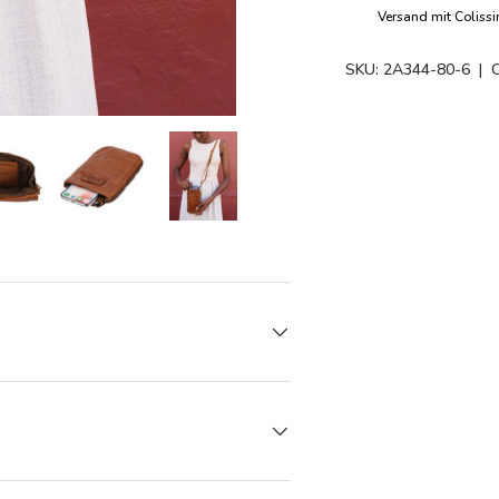
Versand mit Coliss
SKU:
2A344-80-6
| 
Verantwortungsvolle Werte
den
rieansicht laden
Bild 5 in Galerieansicht laden
Bild 5 in Galerieansicht laden
Bild 5 in Galerieansicht laden
Bild 5 in Galerieansicht l
Bild 5 in Ga