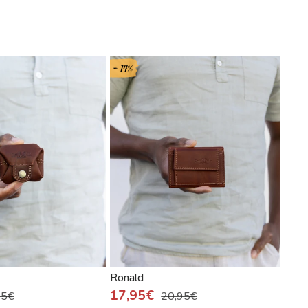
- 14%
- 38
Ronald
Aug
17,95€
95€
20,95€
24