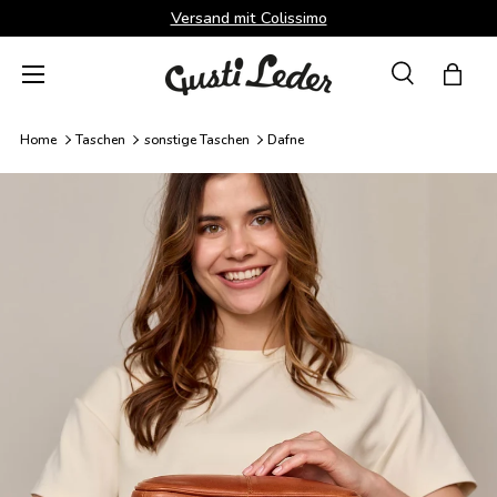
Versand mit Colissimo
Direkt zum Inhalt
Menü
Suche
Einka
Suchen
Suchen
Home
Taschen
sonstige Taschen
Dafne