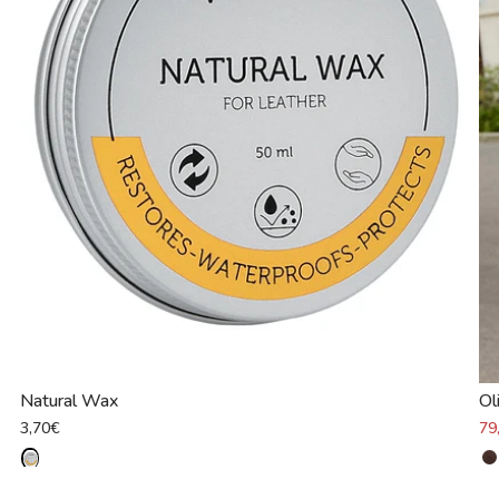
Natural Wax
Ol
3,70€
79