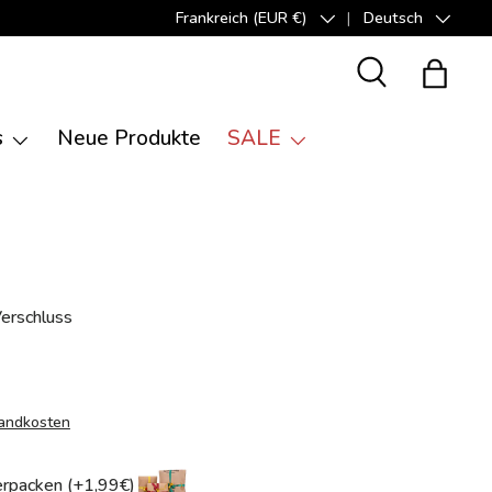
Frankreich (EUR €)
Deutsch
Land/Region
Sprache
Suche
Einkauf
s
Neue Produkte
SALE
Verschluss
andkosten
rpacken (+1,99€)