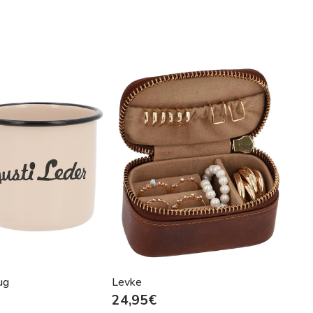
- 18%
ug
Levke
Mari
24,95€
69