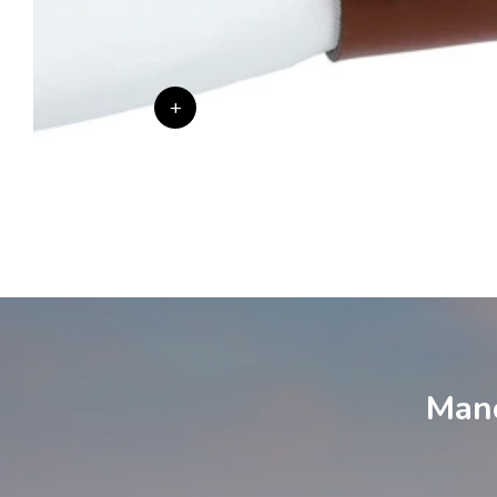
+
Manc