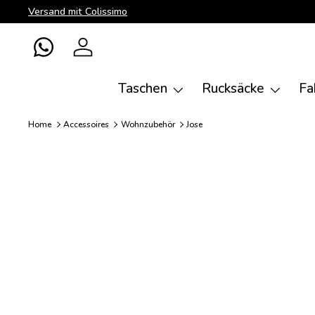
Versand mit Colissimo
Direkt zum Inhalt
WhatsApp
Einloggen
Taschen
Rucksäcke
Fa
Home
Accessoires
Wohnzubehör
Jose