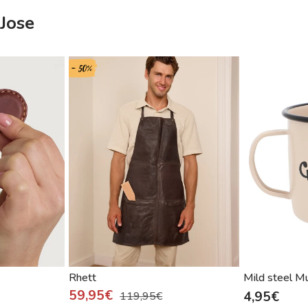
Jose
- 50%
Rhett
Mild steel M
59,95€
4,95€
119,95€