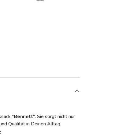
den
ksack "
Bennett
". Sie sorgt nicht nur
und Qualität in Deinen Alltag.
z