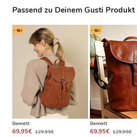
Passend zu Deinem Gusti Produkt 
- 46%
- 46%
Bennett
Bennett
69,95€
69,95€
129,95€
129,95€