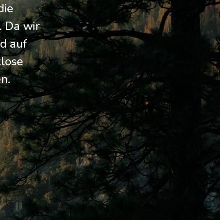
die
. Da wir
d auf
tlose
n.