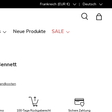
Frankreich (EUR €)
Deutsch
Land/Region
Sprache
Suche
Einkauf
s
Neue Produkte
SALE
Bennett
andkosten
imo
100-Tage Rückgaberecht
Sichere Zahlung