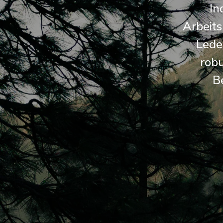
In
Arbeits
Lede
robu
B