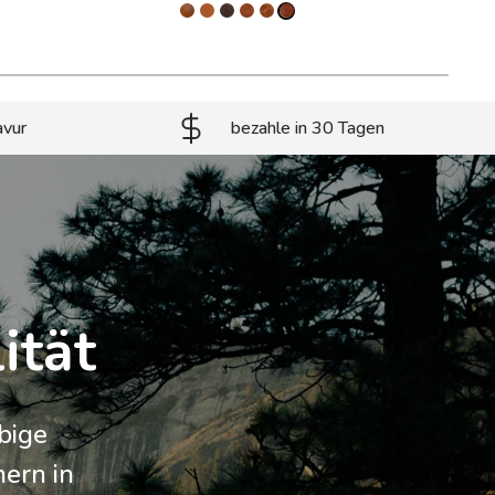
avur
bezahle in 30 Tagen
ität
bige
nern in