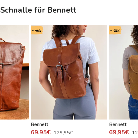
Schnalle für Bennett
- 46%
- 46%
Bennett
Bennett
69,95€
69,95€
129,95€
12