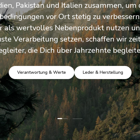
dien, Pakistan und Italien zusammen, um 
bedingungen vor Ort stetig zu verbessern
r als wertvolles Nebenprodukt nutzen un
ste Verarbeitung setzen, schaffen wir zei
egleiter, die Dich über Jahrzehnte begleite
Verantwortung & Werte
Leder & Herstellung
Folie laden 1 von 2
Folie laden 2 von 2