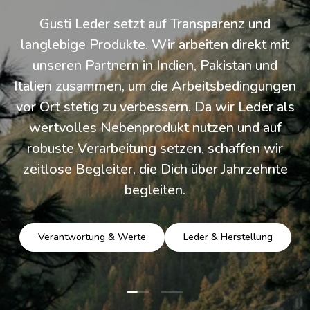
Gusti Leder setzt auf Transparenz und
langlebige Produkte. Wir arbeiten direkt mit
unseren Partnern in Indien, Pakistan und
Italien zusammen, um die Arbeitsbedingungen
vor Ort stetig zu verbessern. Da wir Leder als
wertvolles Nebenprodukt nutzen und auf
robuste Verarbeitung setzen, schaffen wir
zeitlose Begleiter, die Dich über Jahrzehnte
begleiten.
Verantwortung & Werte
Leder & Herstellung
Folie laden 1 von 2
Folie laden 2 von 2