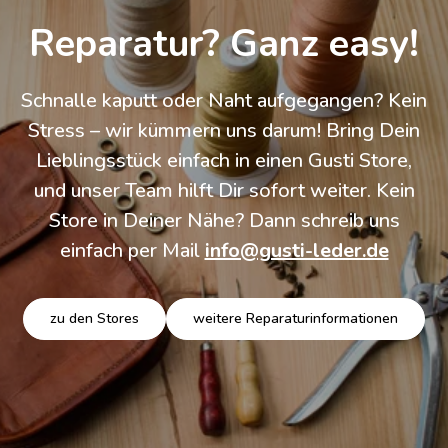
Qualität
Gusti Leder setzt auf Transparenz und
langlebige Produkte. Wir arbeiten direkt mit
unseren Partnern in Indien, Pakistan und
Italien zusammen, um die Arbeitsbedingungen
vor Ort stetig zu verbessern. Da wir Leder als
wertvolles Nebenprodukt nutzen und auf
robuste Verarbeitung setzen, schaffen wir
zeitlose Begleiter, die Dich über Jahrzehnte
begleiten.
Verantwortung & Werte
Leder & Herstellung