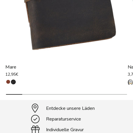
Mare
Na
12,95€
3,
Entdecke unsere Läden
Reparaturservice
Individuelle Gravur