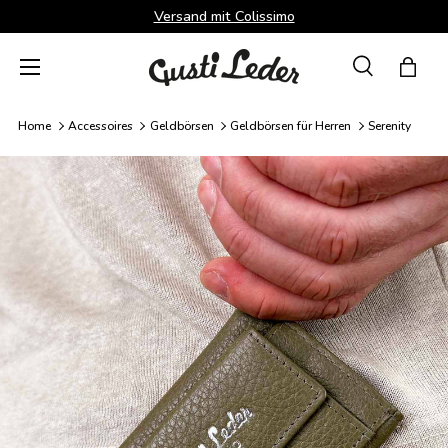
Versand mit Colissimo
Direkt zum Inhalt
Menü
Suche
Einka
Suchen
Suchen
Home
Accessoires
Geldbörsen
Geldbörsen für Herren
Serenity