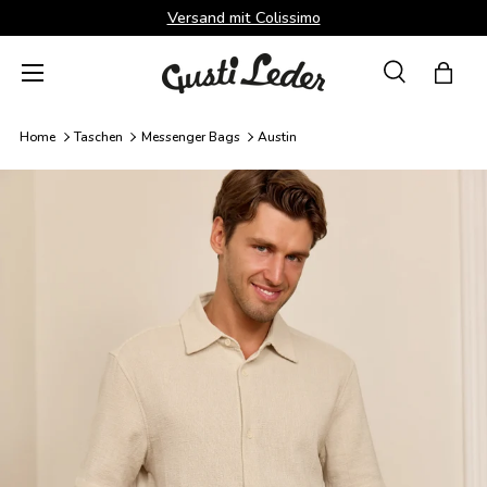
Versand mit Colissimo
Direkt zum Inhalt
Menü
Suche
Einka
Suchen
Suchen
Home
Taschen
Messenger Bags
Austin