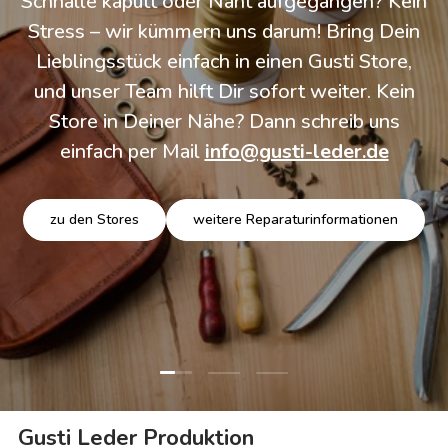
Schnalle kaputt oder Naht aufgegangen? Kein
Stress – wir kümmern uns darum! Bring Dein
Lieblingsstück einfach in einen Gusti Store,
und unser Team hilft Dir sofort weiter. Kein
Store in Deiner Nähe? Dann schreib uns
einfach per Mail
info@gusti-leder.de
zu den Stores
weitere Reparaturinformationen
Folie laden 1 von 3
Folie laden 2 von 3
Folie laden 3 von 3
Gusti Leder Produktion