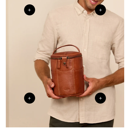
+
+
+
+