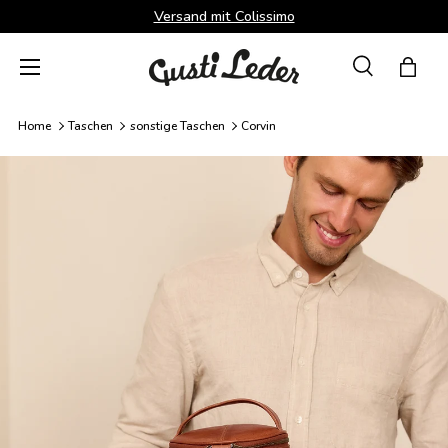
Versand mit Colissimo
Direkt zum Inhalt
Menü
Suche
Einka
Suchen
Suchen
Home
Taschen
sonstige Taschen
Corvin