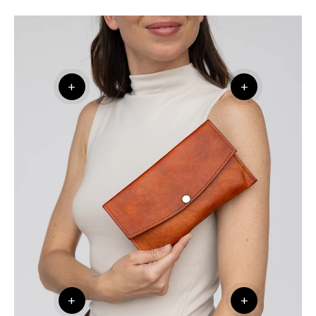
+
+
+
+