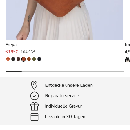
Freya
Im
69,95€
4,
104,95€
Entdecke unsere Läden
Reparaturservice
Individuelle Gravur
bezahle in 30 Tagen