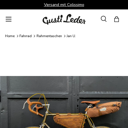
Versand mit Colissimo
Direkt zum Inhalt
Menü
Suche
Einka
Suchen
Suchen
Home
Fahrrad
Rahmentaschen
Jan U.