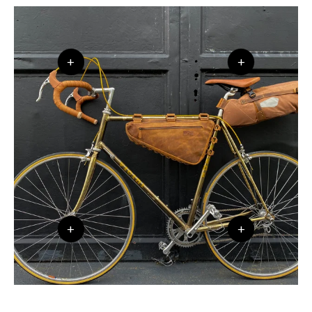
+
+
+
+