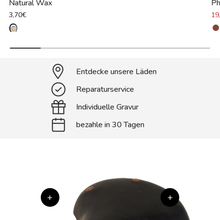
Natural Wax
Ph
3,70€
19
Entdecke unsere Läden
Reparaturservice
Individuelle Gravur
bezahle in 30 Tagen
+
+