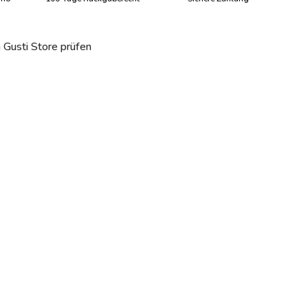
 Gusti Store prüfen
 laden
alerieansicht laden