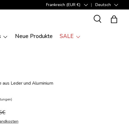
Frankreich (EUR €)
Deutsch
Land/Region
Sprache
Suche
Einkauf
s
Neue Produkte
SALE
fe aus Leder und Aluminium
tungen)
5€
andkosten