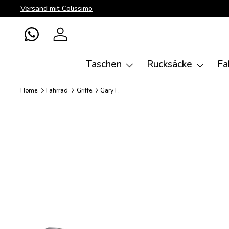
Versand mit Colissimo
Direkt zum Inhalt
WhatsApp
Einloggen
Taschen
Rucksäcke
Fa
Home
Fahrrad
Griffe
Gary F.
Bild 12 ist nun in der Galerieansicht verfügbar