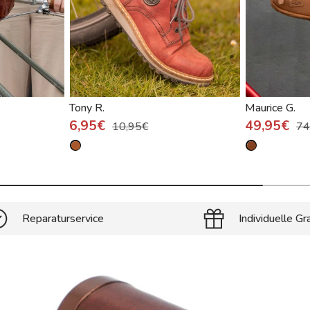
Tony R.
Maurice G.
6,95€
49,95€
10,95€
74
Reparaturservice
Individuelle Gr