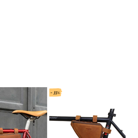
- 35%
- 8%