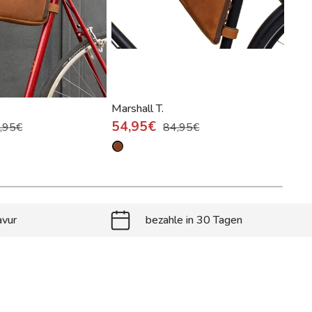
Marshall T.
Gino
54,95€
22
,95€
84,95€
avur
bezahle in 30 Tagen