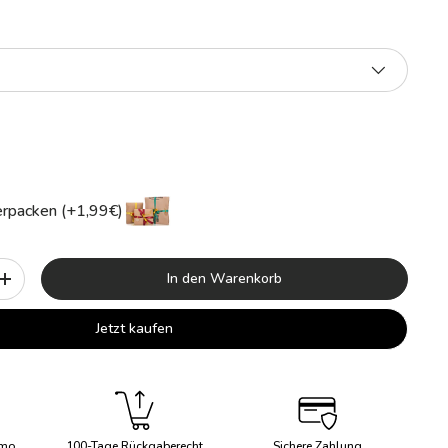
rpacken (+1,99€)
In den Warenkorb
+
Jetzt kaufen
imo
100-Tage Rückgaberecht
Sichere Zahlung