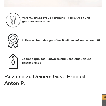
Verantwortungsvolle Fertigung – Faire Arbeit und
geprüfte Materialien
In Deutschland designt – Wo Tradition auf Innovation trifft
Zeitlose Qualität – Entwickelt für Langlebigkeit und
Beständigkeit
Passend zu Deinem Gusti Produkt
Anton P.
- 3