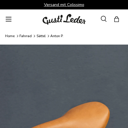
Versand mit Colissimo
Direkt zum Inhalt
Menü
Suche
Einka
Suchen
Suchen
Home
Fahrrad
Sättel
Anton P.