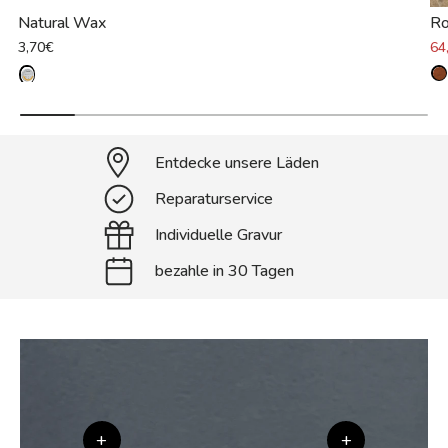
Natural Wax
Ro
3,70€
64
Entdecke unsere Läden
Reparaturservice
Individuelle Gravur
bezahle in 30 Tagen
+
+