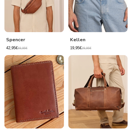
Spencer
Kellen
42,95€
19,95€
69,95€
29,95€