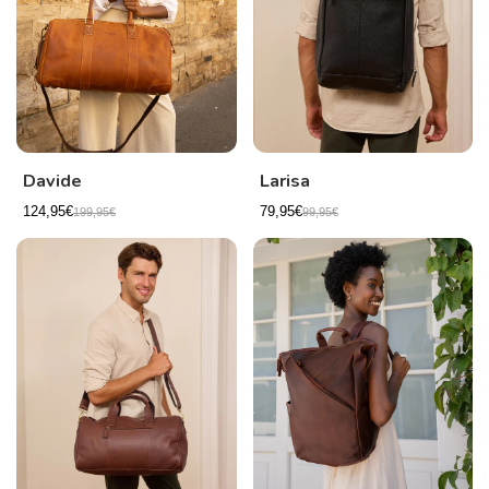
Davide
Larisa
124,95€
79,95€
199,95€
99,95€