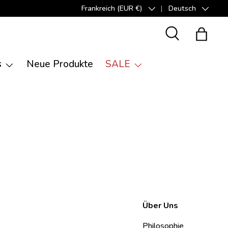
Frankreich (EUR €)
Deutsch
Land/Region
Sprache
Suche
Einkauf
s
Neue Produkte
SALE
Über Uns
Philosophie