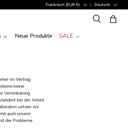
Frankreich (EUR €)
Deutsch
Land/Region
Sprache
Suche
Einkauf
s
Neue Produkte
SALE
orher im Vertrag
rberei keine
ie Vereinbarung
tandort bei der Arbeit
Außerdem setzen wir
mit auch unsere
mit die Probleme