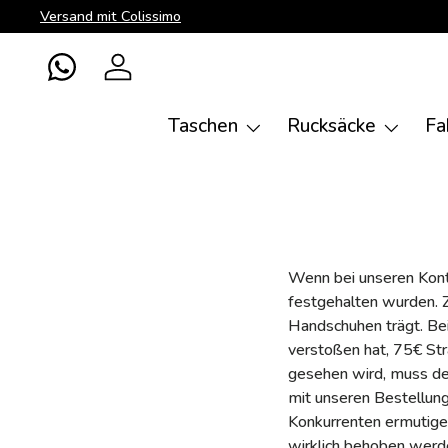
Versand mit Colissimo
Direkt zum Inhalt
WhatsApp
Einloggen
Taschen
Rucksäcke
Fa
Wenn bei unseren Kontr
festgehalten wurden. Z
Handschuhen trägt. Be
verstoßen hat, 75€ Str
gesehen wird, muss de
mit unseren Bestellun
Konkurrenten ermutigen
wirklich behoben werde