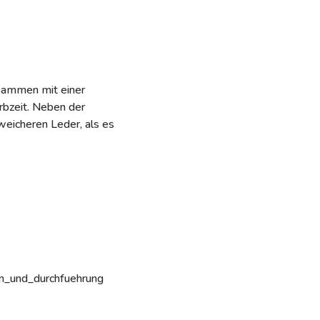
usammen mit einer
rbzeit. Neben der
eicheren Leder, als es
en_und_durchfuehrung