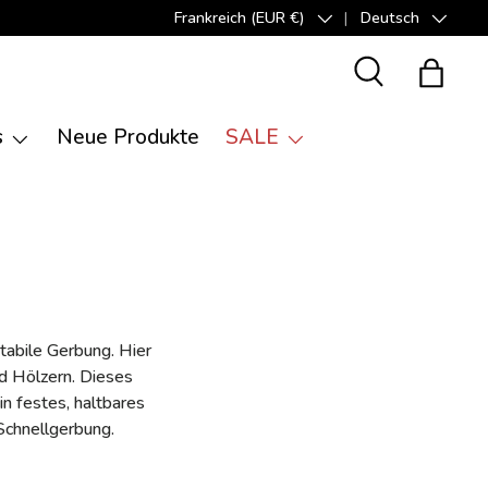
Frankreich (EUR €)
Deutsch
Land/Region
Sprache
Suche
Einkauf
s
Neue Produkte
SALE
tabile Gerbung. Hier
nd Hölzern. Dieses
n festes, haltbares
Schnellgerbung.